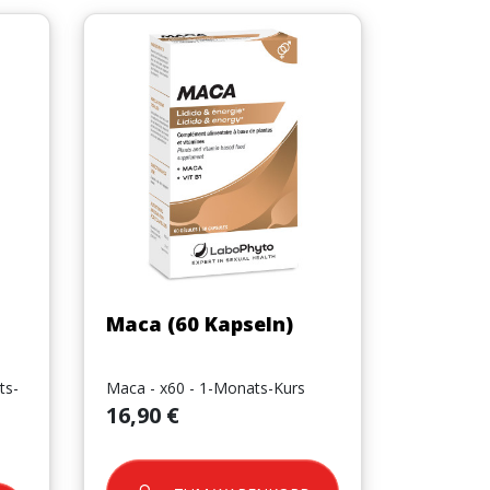
Vorschau

Maca (60 Kapseln)
ts-
Maca - x60 - 1-Monats-Kurs
Preis
16,90 €