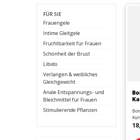
FÜR SIE
Frauengele
Intime Gleitgele
Fruchtbarkeit für Frauen
Schönheit der Brust
Libido
Verlangen & weibliches
Gleichgewicht
Bo
Anale Entspannungs- und
Ka
Bleichmittel für Frauen
Stimulierende Pflanzen
Boi
Kur
Prei
18