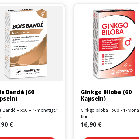
Vorschau
Vorschau


is Bandé (60
Ginkgo Biloba (60
pseln)
Kapseln)
s Bandé – x60 – 1-monatiger
Ginkgo biloba - x60 - 1-Mona
s
Kur
s
Preis
,90 €
16,90 €