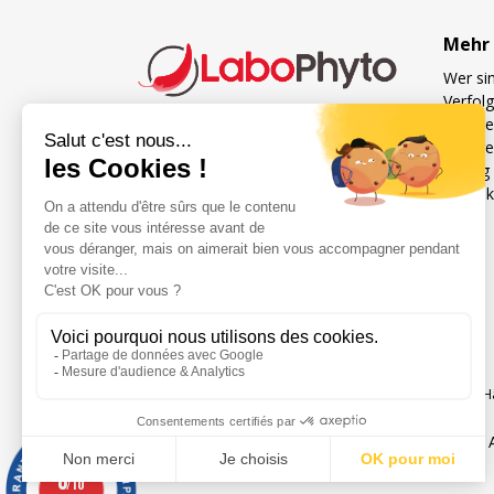
Mehr 
Wer sin
Verfol
Unsere
Unsere
Französischer Spezialist für
Häufig 
Nahrungsergänzungsmittel
Kontak
für die Sexualität und
Fruchtbarkeit von Mann und
Frau
Réseaux sociaux
H
Rechtliche Hinweise
0
/10