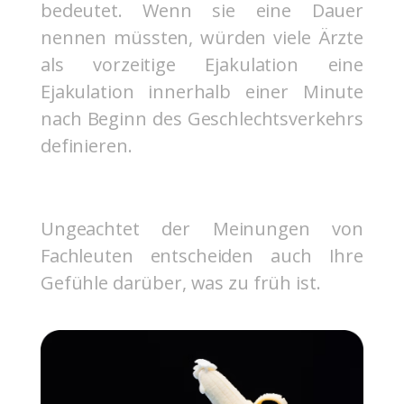
bedeutet. Wenn sie eine Dauer
nennen müssten, würden viele Ärzte
als vorzeitige Ejakulation eine
Ejakulation innerhalb einer Minute
nach Beginn des Geschlechtsverkehrs
definieren.
Ungeachtet der Meinungen von
Fachleuten entscheiden auch Ihre
Gefühle darüber, was zu früh ist.