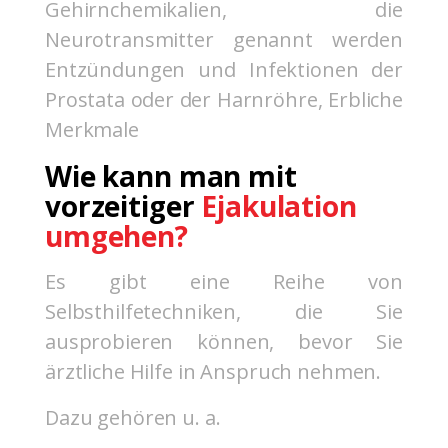
Gehirnchemikalien, die
Neurotransmitter genannt werden
Entzündungen und Infektionen der
Prostata oder der Harnröhre, Erbliche
Merkmale
Wie kann man mit
vorzeitiger
Ejakulation
umgehen?
Es gibt eine Reihe von
Selbsthilfetechniken, die Sie
ausprobieren können, bevor Sie
ärztliche Hilfe in Anspruch nehmen.
Dazu gehören u. a.