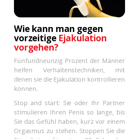
Wie kann man gegen
vorzeitige
Ejakulation
vorgehen?
Fünfundneunzig Prozent der Männer
helfen Verhaltenstechniken, mit
denen sie die Ejakulation kontrollieren
können.
Stop and start: Sie oder Ihr Partner
stimulieren Ihren Penis so lange, bis
Sie das Gefühl haben, kurz vor einem
Orgasmus zu stehen. Stoppen Sie die