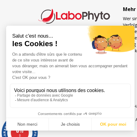
Mehr 
Wer sin
Verfol
Unsere
Unsere
Französischer Spezialist für
Häufig 
Nahrungsergänzungsmittel
Kontak
für die Sexualität und
Fruchtbarkeit von Mann und
Frau
Réseaux sociaux
H
Rechtliche Hinweise
0
/10
0