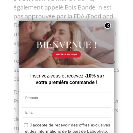
également appelé Bois Bandé, n'est
pas approuvée par la FDA (Food and
Drug Administration) pour une
utilisation médicale spécifique, ce qui
signifie qu'il n'existe pas de dose
officielle établie. Les doses
recommandées sont souvent basées
sur des expériences empiriques et des
essais.
Dans les études, les doses de Muira
Puama varient généralement de 100 à
1 500 mg par jour. Certains fabricants
de suppléments recommandent
même une dose maximale de 2 850