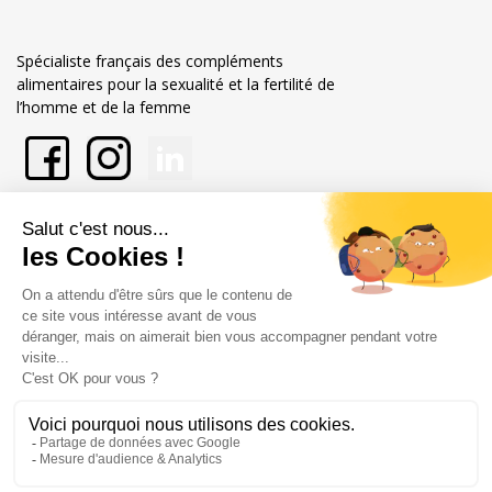
Spécialiste français des compléments
alimentaires pour la sexualité et la fertilité de
l’homme et de la femme
En savoir plus sur Labophyto
Nos engagements
Informations
Marchand approuvé par la Société des Avis Garantis,
cliquez ici pour
vérifier
.
Mentions légales
Conditions générales de vente
© Copyright Labophyto
Tous droits réservés