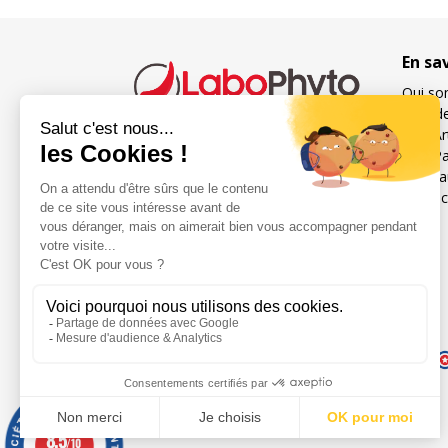
En sa
Qui so
Suivi 
Nos Art
Nos Par
Spécialiste français des
Foire 
compléments alimentaires
Contac
pour la sexualité et la fertilité
de l’homme et de la femme
Réseaux sociaux
Mentions légales
8.5
/10