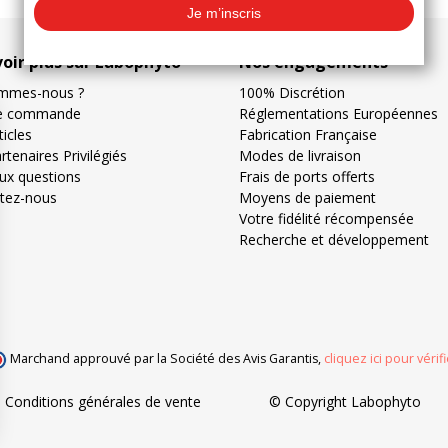
voir plus sur Labophyto
Nos engagements
mmes-nous ?
100% Discrétion
de commande
Réglementations Européennes
icles
Fabrication Française
tenaires Privilégiés
Modes de livraison
aux questions
Frais de ports offerts
tez-nous
Moyens de paiement
Votre fidélité récompensée
Recherche et développement
Marchand approuvé par la Société des Avis Garantis,
cliquez ici pour vérifi
Conditions générales de vente
© Copyright Labophyto