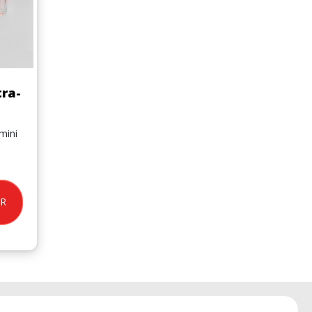
tra-
mini
ER