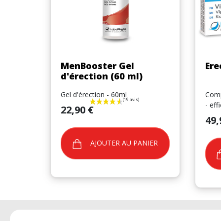
Aperçu rapide

MenBooster Gel
Ere
d'érection (60 ml)
Gel d'érection - 60ml
Comp
- eff
Prix
22,90 €
Prix
49,
AJOUTER AU PANIER