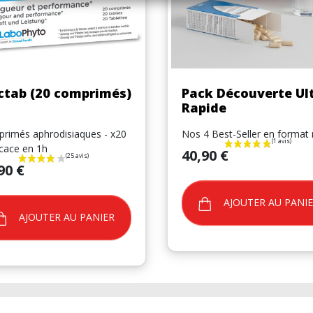
Aperçu rapide
Aperçu rapide


ctab (20 comprimés)
Pack Découverte Ul
Rapide
rimés aphrodisiaques - x20
Nos 4 Best-Seller en format 
icace en 1h
Prix
40,90 €
90 €
AJOUTER AU PANI
AJOUTER AU PANIER