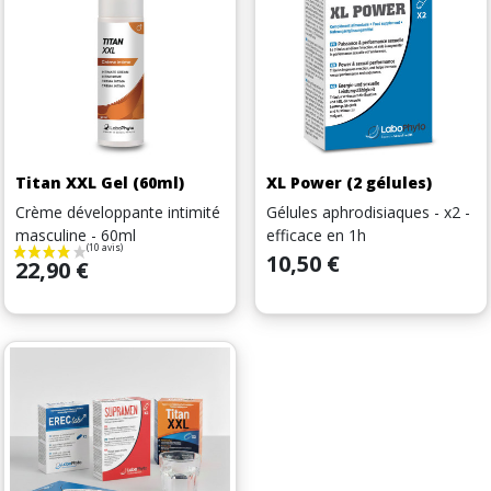
Titan XXL Gel (60ml)
XL Power (2 gélules)
Crème développante intimité
Gélules aphrodisiaques - x2 -
masculine - 60ml
efficace en 1h
Prix
10,50 €
Prix
22,90 €