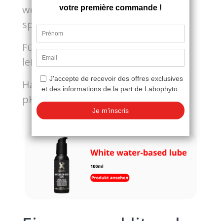
weißen Farbe und der
spermaähnlichen Textur.
Für ein intensives Gefühl, da es sich
leicht verteilen lässt.
Hautfreundlich mit einem neutralen
pH-Wert.