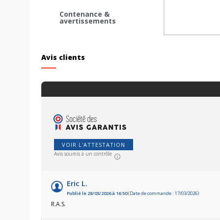
Contenance &
avertissements
Avis clients
VOIR L'ATTESTATION
Avis soumis à un contrôle
Eric L.
Publié le 28/03/2026 à 16:50
(Date de commande : 17/03/2026)
R.A.S.