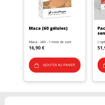
Aperçu rapide

Maca (60 gélules)
Pac
sen
Maca - x60 - 1 mois de cure
L'opt
Prix
Prix
16,90 €
51,
AJOUTER AU PANIER