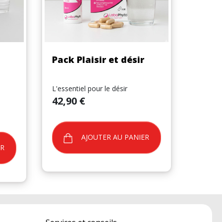
Aperçu rapide

Pack Plaisir et désir
L'essentiel pour le désir
Prix
42,90 €
AJOUTER AU PANIER
ER