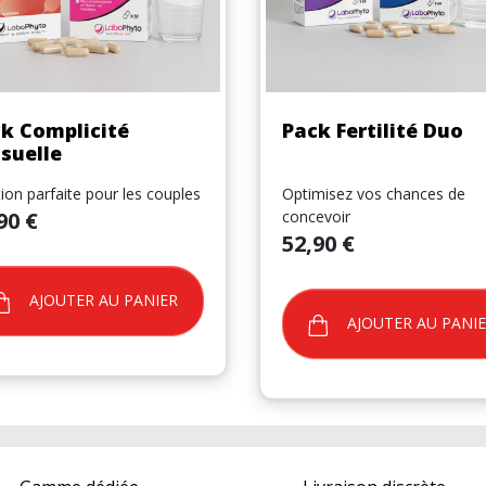
Aperçu rapide
Aperçu rapide


k Complicité
Pack Fertilité Duo
suelle
ion parfaite pour les couples
Optimisez vos chances de
90 €
concevoir
Prix
52,90 €
AJOUTER AU PANIER
AJOUTER AU PANI