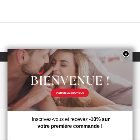
AVIS À PROPOS DU PRODUIT
1
0
0
0
0
1★
2★
3★
4★
5★