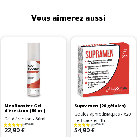
Vous aimerez aussi
MenBooster Gel
Supramen (20 gélules)
d'érection (60 ml)
Gélules aphrodisiaques - x20
Gel d'érection - 60ml
- efficace en 1h
Prix
Prix
22,90 €
54,90 €