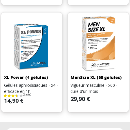
XL Power (4 gélules)
MenSize XL (60 gélules)
Gélules aphrodisiaques - x4 -
Vigueur masculine - x60 -
efficace en 1h
cure d'un mois
Prix
29,90 €
Prix
14,90 €