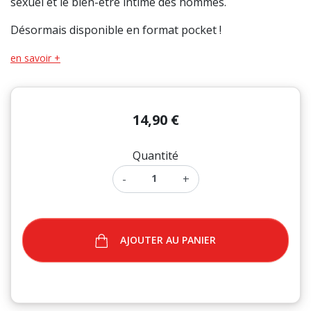
sexuel et le bien-être intime des hommes.
(2 avis)
Désormais disponible en format pocket !
en savoir +
14,90 €
Quantité
-
+
AJOUTER AU PANIER