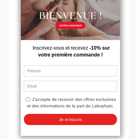
Supramen a-t-il des effets
secondaires ?
COMPARATIF EFFETS RAPIDES
ERECTAB
Effet rapide
✓
Optimise la fonction érectile
✓
Améliore l'endurance
Améliore la vigueur
✓