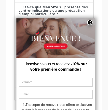
Est-ce que Men Size XL présente des
contre-indications ou une précaution
d'emploi particulière ?
Au bout de combien de temps les
effets de Men Size XL apparaissent-ils ?
Combien de centimètres peut-on
gagner avec le Mensize XL ?
Combien de temps durent les effets
de Men Size XL ?
Puis-je utiliser la cure Men Size XL en
même temps qu'un produit à effet
rapide, une autre cure et/ou un gel ?
Je ne ressens pas d'effets en prenant
Men Size XL. Est-ce normal ?
Men Size XL a-t-il des effets
secondaires ?