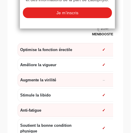
COMPARATIF VIGUEUR HOMME
MENB
MENBOOSTER
Optimise la fonction érectile
✓
Améliore la vigueur
✓
Augmente la virilité
Stimule la libido
✓
Anti-fatigue
✓
Soutient la bonne condition
✓
physique