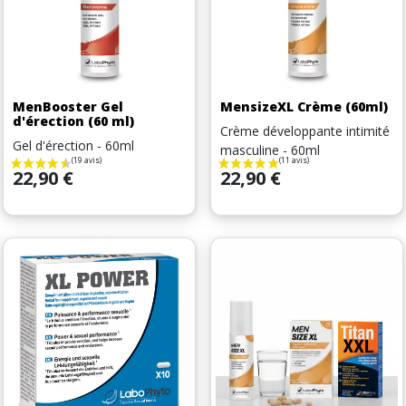
MenBooster Gel
MensizeXL Crème (60ml)
d'érection (60 ml)
Crème développante intimité
Gel d'érection - 60ml
masculine - 60ml
Prix
Prix
22,90 €
22,90 €