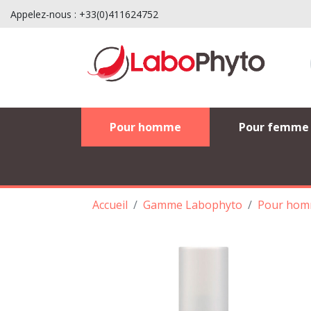
Appelez-nous :
+33(0)411624752
Pour homme
Pour femme
Accueil
Gamme Labophyto
Pour ho