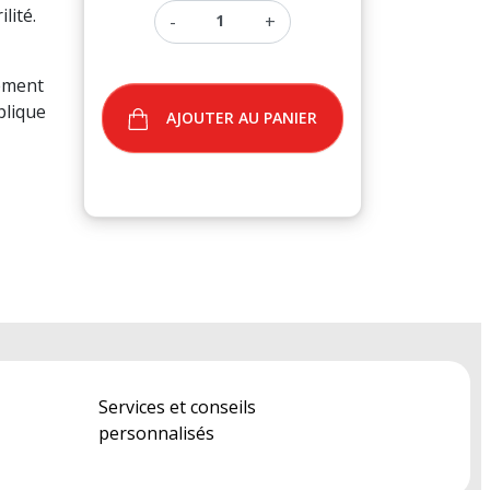
lité.
-
+
lement
plique
AJOUTER AU PANIER
Services et conseils
personnalisés