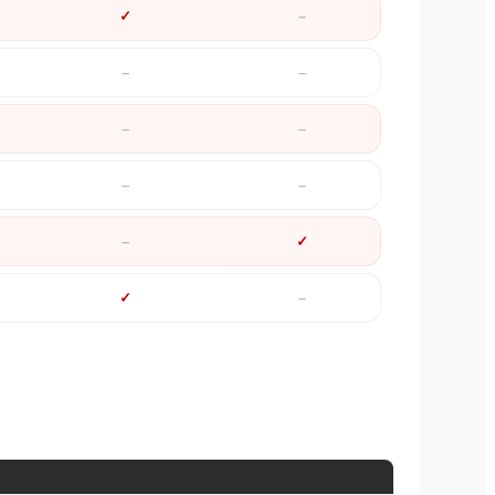
✓
✓
✓