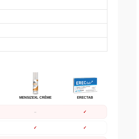
MENSIZEXL CRÈME
ERECTAB
✓
✓
✓