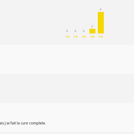
9
2
0
0
0
1★
2★
3★
4★
5★
 j'ai fait la cure complete.