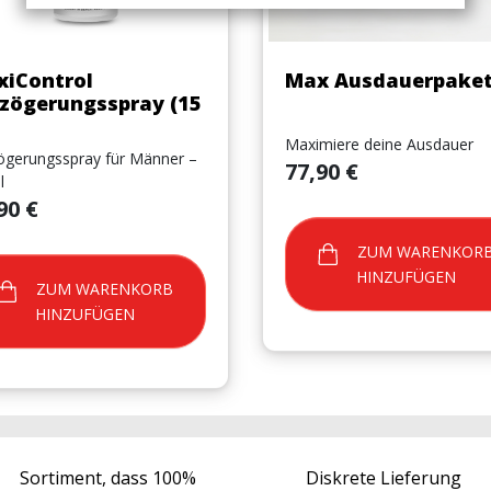
Vorschau
Vorschau


iControl
Max Ausdauerpake
zögerungsspray (15
Maximiere deine Ausdauer
ögerungsspray für Männer –
Preis
77,90 €
l
90 €
ZUM WARENKORB
HINZUFÜGEN
ZUM WARENKORB
HINZUFÜGEN
Sortiment, dass 100%
Diskrete Lieferung