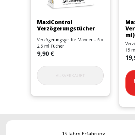
Vorschau

MaxiControl
Max
Verzögerungstücher
Ver
ml)
Verzögerungsgel für Männer – 6 x
Verz
2,5 ml Tücher
15 m
Preis
9,90 €
Preis
19,
AUSVERKAUFT
15 Jahre Erfahrung