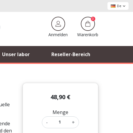
De
0
Warenkorb
Anmelden
Unser labor
Reseller-Bereich
48,90 €
uelle
Menge
-
+
zende
d den