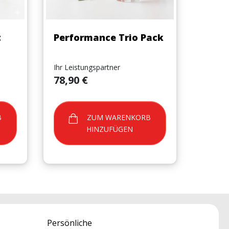
Vorschau

t
Performance Trio Pack
Ihr Leistungspartner
Preis
78,90 €
ZUM WARENKORB
HINZUFÜGEN
Persönliche