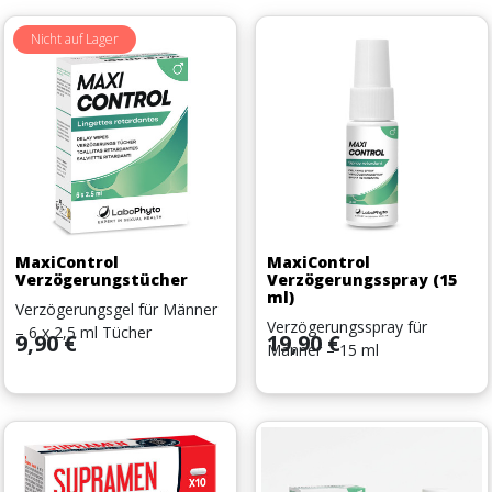
Nicht auf Lager
MaxiControl
MaxiControl
Verzögerungstücher
Verzögerungsspray (15
ml)
Verzögerungsgel für Männer
Verzögerungsspray für
– 6 x 2,5 ml Tücher
Preis
Preis
9,90 €
19,90 €
Männer – 15 ml