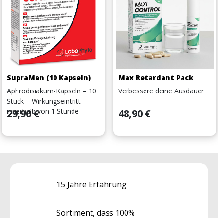
SupraMen (10 Kapseln)
Max Retardant Pack
Aphrodisiakum-Kapseln – 10
Verbessere deine Ausdauer
Stück – Wirkungseintritt
Preis
innerhalb von 1 Stunde
Preis
29,90 €
48,90 €
15 Jahre Erfahrung
Sortiment, dass 100%