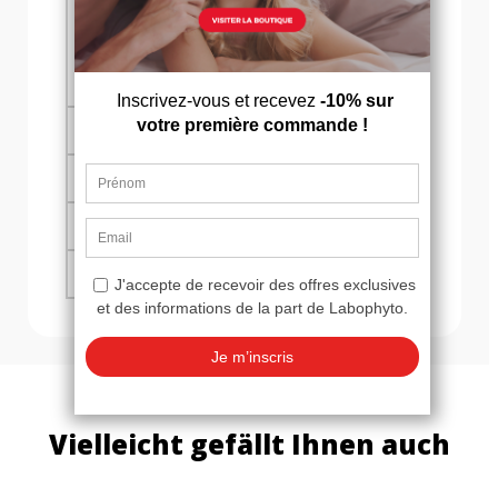
verlängern möchten oder unter vorzeitigem
Samenerguss leiden, und bietet eine effektive
Lösung für ein intensiveres sexuelles Erlebnis.
Anwendungstipps
Zutaten
Rezeptur & Nährwerte
Inhalt & Warnhinweise
Vielleicht gefällt Ihnen auch