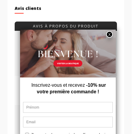
Avis clients
AVIS À PROPOS DU PRODUIT
9.8
/10
VOIR L'ATTESTATION
Basé sur 21 avis
Avis soumis à un contrôle
Jeane B.
Publié le 26/04/2025 à 13:46
(Date de commande : 13/04/2025)
Trop tôt pour évaluer
Sebastien b.
Publié le 13/01/2025 à 11:53
(Date de commande : 02/01/2025)
Top rien à redire