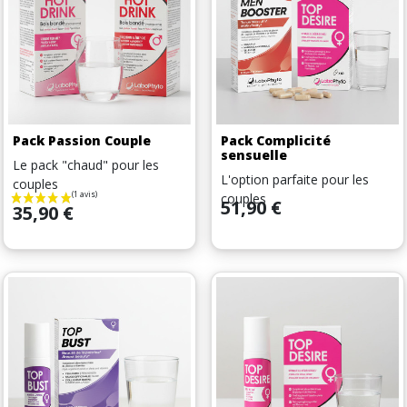
Pack Passion Couple
Pack Complicité
sensuelle
Le pack "chaud" pour les
L'option parfaite pour les
couples
couples
Prix
51,90 €
Prix
35,90 €